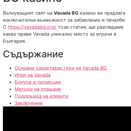
Вълнуващият свят на
Vavada BG
казино ви предлага
изключителна възможност за забавление и печалби.
С
https://vavadabg.org/
този статия, ще разгледаме
какво прави Vavada уникално място за играчи в
България.
Съдържание
Основни характеристики на Vavada BG
Игри на Vavada
Бонуси и промоции
Методи на плащане
Поддръжка на клиенти
Заключение