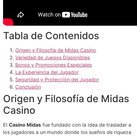
Tabla de Contenidos
Origen y Filosofía de Midas Casino
Variedad de Juegos Disponibles
Bonos y Promociones Especiales
La Experiencia del Jugador
Seguridad y Protección del Jugador
Conclusión
Origen y Filosofía de Midas
Casino
El
Casino Midas
fue fundado con la idea de trasladar a
los jugadores a un mundo donde los sueños de riqueza