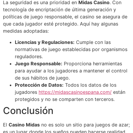
La seguridad es una prioridad en
Midas Casino
. Con
tecnología de encriptación de última generación y
políticas de juego responsable, el casino se asegura de
que cada jugador esté protegido. Aquí hay algunas
medidas adoptadas:
Licencias y Regulaciones:
Cumple con las
normativas de juego establecidas por organismos
reguladores.
Juego Responsable:
Proporciona herramientas
para ayudar a los jugadores a mantener el control
de sus hábitos de juego.
Protección de Datos:
Todos los datos de los
jugadores
https://midascasinoespana.com/
están
protegidos y no se comparten con terceros.
Conclusión
El
Casino Midas
no es solo un sitio para juegos de azar;
es un lugar donde los sueños pueden hacerse realidad.