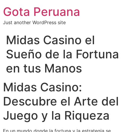
Gota Peruana
Just another WordPress site
Midas Casino el
Sueño de la Fortuna
en tus Manos
Midas Casino:
Descubre el Arte del
Juego y la Riqueza
En un mundo donde la fortuna y la estrategia se