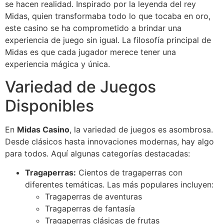
se hacen realidad. Inspirado por la leyenda del rey
Midas, quien transformaba todo lo que tocaba en oro,
este casino se ha comprometido a brindar una
experiencia de juego sin igual. La filosofía principal de
Midas es que cada jugador merece tener una
experiencia mágica y única.
Variedad de Juegos
Disponibles
En
Midas Casino
, la variedad de juegos es asombrosa.
Desde clásicos hasta innovaciones modernas, hay algo
para todos. Aquí algunas categorías destacadas:
Tragaperras:
Cientos de tragaperras con
diferentes temáticas. Las más populares incluyen:
Tragaperras de aventuras
Tragaperras de fantasía
Tragaperras clásicas de frutas