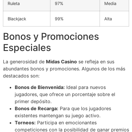
Ruleta
97%
Media
Blackjack
99%
Alta
Bonos y Promociones
Especiales
La generosidad de
Midas Casino
se refleja en sus
abundantes bonos y promociones. Algunos de los más
destacados son:
Bonos de Bienvenida:
Ideal para nuevos
jugadores, que ofrece un porcentaje sobre el
primer depósito.
Bonos de Recarga:
Para que los jugadores
existentes mantengan su juego activo.
Torneos:
Participa en emocionantes
competiciones con la posibilidad de ganar premios