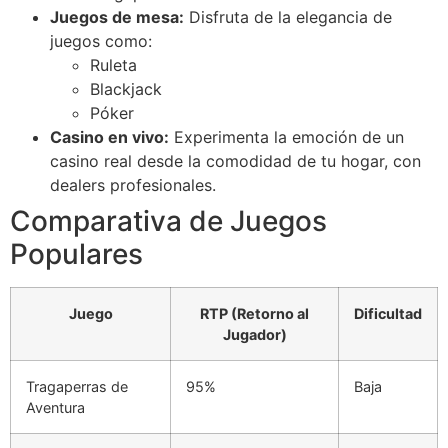
Juegos de mesa:
Disfruta de la elegancia de
juegos como:
Ruleta
Blackjack
Póker
Casino en vivo:
Experimenta la emoción de un
casino real desde la comodidad de tu hogar, con
dealers profesionales.
Comparativa de Juegos
Populares
Juego
RTP (Retorno al
Dificultad
Jugador)
Tragaperras de
95%
Baja
Aventura