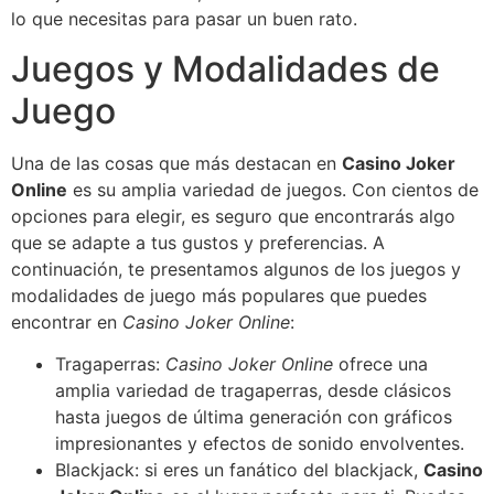
lo que necesitas para pasar un buen rato.
Juegos y Modalidades de
Juego
Una de las cosas que más destacan en
Casino Joker
Online
es su amplia variedad de juegos. Con cientos de
opciones para elegir, es seguro que encontrarás algo
que se adapte a tus gustos y preferencias. A
continuación, te presentamos algunos de los juegos y
modalidades de juego más populares que puedes
encontrar en
Casino Joker Online
:
Tragaperras:
Casino Joker Online
ofrece una
amplia variedad de tragaperras, desde clásicos
hasta juegos de última generación con gráficos
impresionantes y efectos de sonido envolventes.
Blackjack: si eres un fanático del blackjack,
Casino