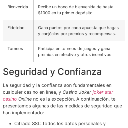
Bienvenida
Recibe un bono de bienvenida de hasta
$1000 en tu primer depósito.
Fidelidad
Gana puntos por cada apuesta que hagas
y canjéalos por premios y recompensas.
Torneos
Participa en torneos de juegos y gana
premios en efectivo y otros incentivos.
Seguridad y Confianza
La seguridad y la confianza son fundamentales en
cualquier casino en línea, y
Casino Joker
joker star
casino
Online
no es la excepción. A continuación, te
presentamos algunas de las medidas de seguridad que
han implementado:
Cifrado SSL: todos los datos personales y