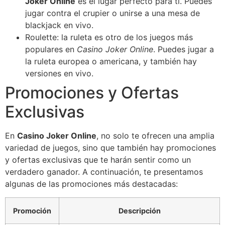
Joker Online
es el lugar perfecto para ti. Puedes
jugar contra el crupier o unirse a una mesa de
blackjack en vivo.
Roulette: la ruleta es otro de los juegos más
populares en
Casino Joker Online
. Puedes jugar a
la ruleta europea o americana, y también hay
versiones en vivo.
Promociones y Ofertas
Exclusivas
En
Casino Joker Online
, no solo te ofrecen una amplia
variedad de juegos, sino que también hay promociones
y ofertas exclusivas que te harán sentir como un
verdadero ganador. A continuación, te presentamos
algunas de las promociones más destacadas:
Promoción
Descripción