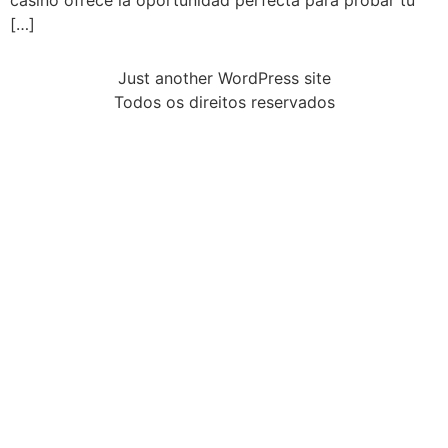
casino ofrece la oportunidad perfecta para probar tu
[…]
Just another WordPress site
Todos os direitos reservados