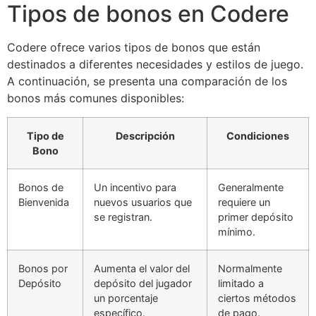
Tipos de bonos en Codere
Codere ofrece varios tipos de bonos que están
destinados a diferentes necesidades y estilos de juego.
A continuación, se presenta una comparación de los
bonos más comunes disponibles:
Tipo de
Descripción
Condiciones
Bono
Bonos de
Un incentivo para
Generalmente
Bienvenida
nuevos usuarios que
requiere un
se registran.
primer depósito
mínimo.
Bonos por
Aumenta el valor del
Normalmente
Depósito
depósito del jugador
limitado a
un porcentaje
ciertos métodos
específico.
de pago.