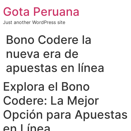
Gota Peruana
Just another WordPress site
Bono Codere la
nueva era de
apuestas en línea
Explora el Bono
Codere: La Mejor
Opción para Apuestas
en Línea