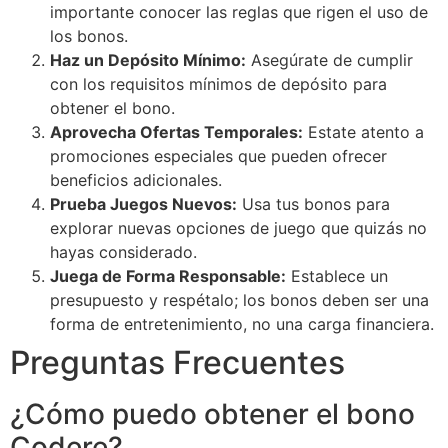
importante conocer las reglas que rigen el uso de
los bonos.
Haz un Depósito Mínimo:
Asegúrate de cumplir
con los requisitos mínimos de depósito para
obtener el bono.
Aprovecha Ofertas Temporales:
Estate atento a
promociones especiales que pueden ofrecer
beneficios adicionales.
Prueba Juegos Nuevos:
Usa tus bonos para
explorar nuevas opciones de juego que quizás no
hayas considerado.
Juega de Forma Responsable:
Establece un
presupuesto y respétalo; los bonos deben ser una
forma de entretenimiento, no una carga financiera.
Preguntas Frecuentes
¿Cómo puedo obtener el bono
Codere?