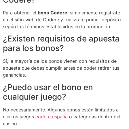
Para obtener el
bono Codere
, simplemente regístrate
en el sitio web de Codere y realiza tu primer depósito
según los términos establecidos en la promoción.
¿Existen requisitos de apuesta
para los bonos?
Sí, la mayoría de los bonos vienen con requisitos de
apuesta que debes cumplir antes de poder retirar tus
ganancias.
¿Puedo usar el bono en
cualquier juego?
No necesariamente. Algunos bonos están limitados a
ciertos juegos
codere españa
o categorías dentro del
casino.