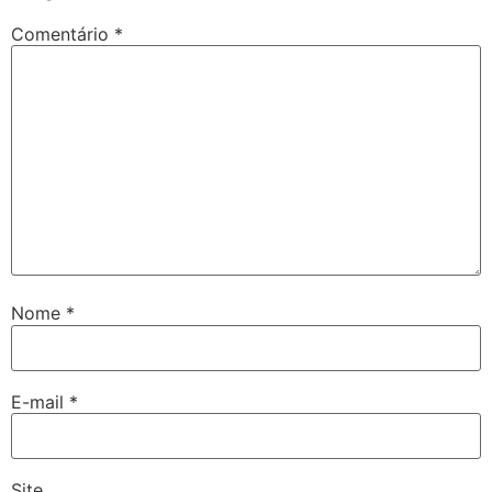
Comentário
*
Nome
*
E-mail
*
Site