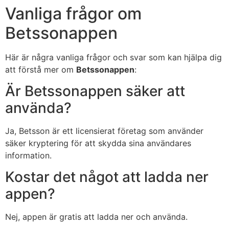
Vanliga frågor om
Betssonappen
Här är några vanliga frågor och svar som kan hjälpa dig
att förstå mer om
Betssonappen
:
Är Betssonappen säker att
använda?
Ja, Betsson är ett licensierat företag som använder
säker kryptering för att skydda sina användares
information.
Kostar det något att ladda ner
appen?
Nej, appen är gratis att ladda ner och använda.