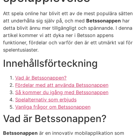
Att spela online har blivit ett av de mest populära sätten
att underhålla sig själv på, och med
Betssonappen
har
detta blivit ännu mer tillgängligt och spännande. I denna
artikel kommer vi att dyka ner i Betsson appens
funktioner, fördelar och varför den är ett utmärkt val för
spelentusiaster.
Innehållsförteckning
Vad är Betssonappen?
Fördelar med att använda Betssonappen
Så kommer du igång med Betssonappen
Spelalternativ som erbjuds
Vanliga frågor om Betssonappen
Vad är Betssonappen?
Betssonappen
är en innovativ mobilapplikation som