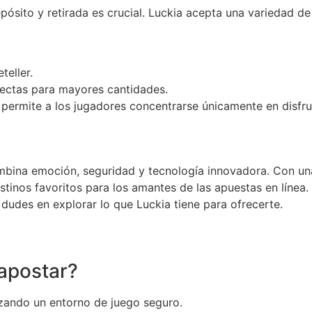
depósito y retirada es crucial. Luckia acepta una variedad 
teller.
ectas para mayores cantidades.
permite a los jugadores concentrarse únicamente en disfru
mbina emoción, seguridad y tecnología innovadora. Con una
estinos favoritos para los amantes de las apuestas en línea
dudes en explorar lo que Luckia tiene para ofrecerte.
 apostar?
tizando un entorno de juego seguro.