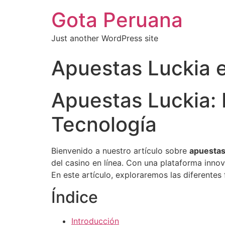
Gota Peruana
Just another WordPress site
Apuestas Luckia e
Apuestas Luckia: 
Tecnología
Bienvenido a nuestro artículo sobre
apuestas
del casino en línea. Con una plataforma inn
En este artículo, exploraremos las diferentes
Índice
Introducción