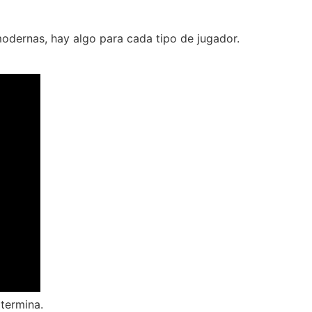
odernas, hay algo para cada tipo de jugador.
termina.