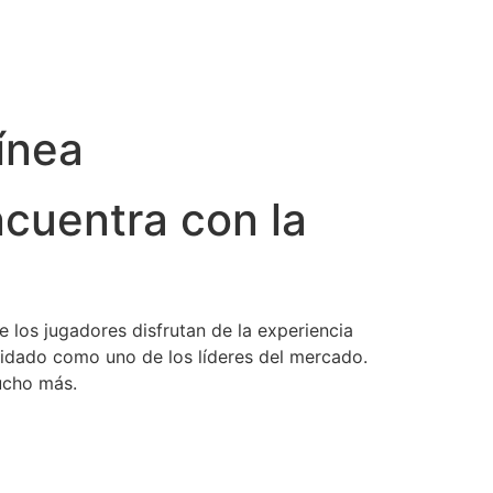
ínea
cuentra con la
 los jugadores disfrutan de la experiencia
lidado como uno de los líderes del mercado.
mucho más.