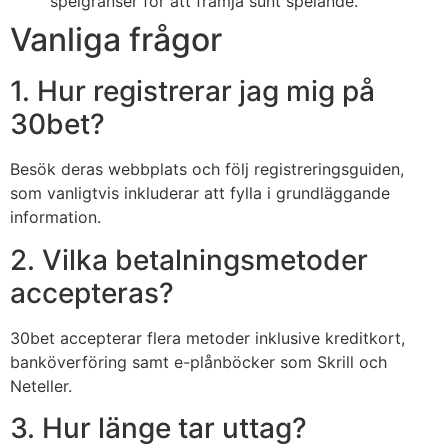
spelgränser för att främja sunt spelande.
Vanliga frågor
1. Hur registrerar jag mig på
30bet?
Besök deras webbplats och följ registreringsguiden,
som vanligtvis inkluderar att fylla i grundläggande
information.
2. Vilka betalningsmetoder
accepteras?
30bet accepterar flera metoder inklusive kreditkort,
banköverföring samt e-plånböcker som Skrill och
Neteller.
3. Hur länge tar uttag?